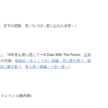
月下の恋歌、宮 パレス2～恋におちた女官～）
～
、10年先も君に恋して〜A Date With The Future、
玉骨
りの王朝、
馭鮫記（ぎょこうき）前編：月に君を想う、馭
月に愛を誓う
、
美人骨～後編：一生一世～
）
トレイン 心動列車）