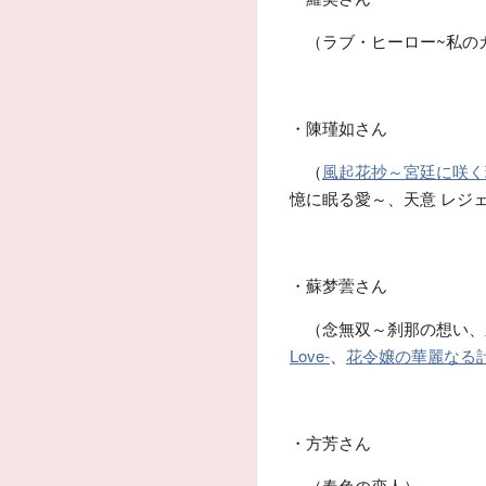
（ラブ・ヒーロー~私のカ
・陳瑾如さん
（
風起花抄～宮廷に咲く
憶に眠る愛～、天意 レジ
・蘇梦蕓さん
（念無双～刹那の想い、
Love-
、
花令嬢の華麗なる
・方芳さん
（春色の恋人）