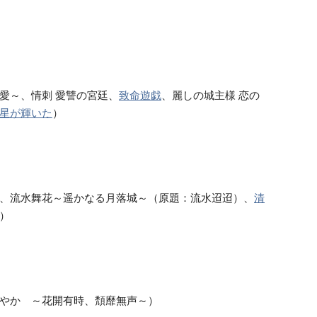
愛～、情刺 愛讐の宮廷、
致命遊戯
、麗しの城主様 恋の
星が輝いた
）
、流水舞花～遥かなる月落城～（原題：流水迢迢）、
清
）
やか ～花開有時、頽靡無声～）