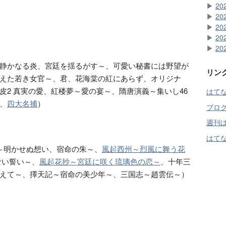
▶
20
▶
20
▶
20
▶
20
▶
20
静かなる炎、宮廷を揺るがす～、可愛い秘書には野望が
リン
えた若き女官～、君、花海棠の紅にあらず、オリジナ
皮2 真実の愛、紅楼夢～愛の宴～、隋唐演義～集いし46
はて
、
四大名捕
）
ブロ
週刊
はてな
～明かせぬ想い、宿命の朱～、
風起西州～烈風に舞う花
ない誓い～、
風起花抄～宮廷に咲く琉璃色の恋～
、十年三
えて～、擇天記～宿命の美少年～、三国志～趙雲伝～）