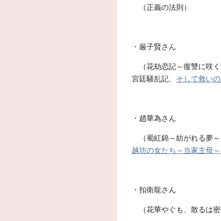
（正義の法則）
・厳子賢さん
（花劫恋記～復讐に咲く
宮廷騒乱記、
そして救いの
・趙華為さん
（蜀紅錦～紡がれる夢～
越坊の女たち～当家主母～
・扣衛龍さん
（花華やぐも、散るは密