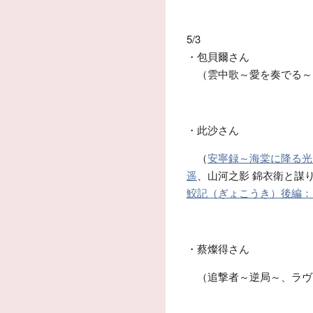
5/3
・包貝爾さん
（雲中歌～愛を奏でる～、
・此沙さん
（
安寧録～海棠に降る光
遥
、山河之影 錦衣衛と謀
鮫記（ぎょこうき）後編：
・蔡燦得さん
（追撃者～逆局～、ラヴ 