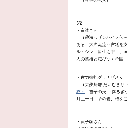
5/2
・白冰さん
（蔵海＜ザンハイ＞伝～
ある、大唐流流～宮廷を支
ル・シン－原生之罪－、画
人の英雄と滅びゆく帝国～
・古力娜扎グリナザさん
（大夢帰離 だいむきり 
衣～
、雪華の炎 ～揺るぎ
月三十日～その愛、時をこ
・黄子韜さん