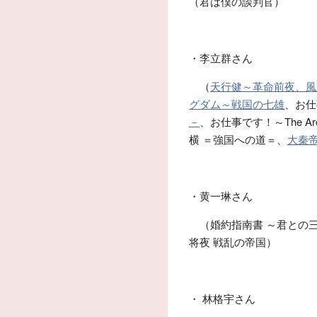
（君は僕の談判官）
・李立群さん
（
天行健～革命前夜、風
グダム～戦国の七雄
、お仕事
－
、お仕事です！～The A
横 ＝強国への道＝、
大秦
・黄一琳さん
（婚約指南書 ～君との
将夜 戦乱の帝国）
・ 林格宇さん