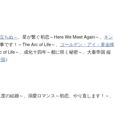
立ちぬ～
、星が繋ぐ初恋～Here We Meet Again～、
キン
です！～The Arc of Life～、
ゴールデン・アイ－黄金瞳
rc of Life～、成化十四年～都に咲く秘密～、大秦帝国 縦
帝国
）
三度の結婚～、溺愛ロマンス～初恋、やり直します！～、