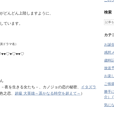
検索
がどんどん上陸しますように、
しています。
カテ
ドラマ名）
お誕生日
感想メモ
♡♥♥♡♥♡♥♥♡
歳時記 
放送予定
お楽し
ん
ご挨拶 
 －夜を生きる女たち－、カノジョの恋の秘密、
イタズラ
勝手
色之恋、
超級 大英雄～遥かなる時空を超えて～
）
介） (
気にな