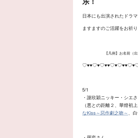
乐！
日本にも出演されたドラマ
ますますのご活躍をお祈り
【凡例】お名前（出演
♡♥♥♡♥♡♥♥♡♥♡♥♥♡♥
5/1
・謝欣穎ニッキー・シエさ
（悪との距離２、華燈初上
なKiss～惡作劇之吻～
、白
・羅奕さん