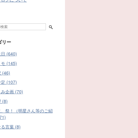
ゴリー
 (640)
 (145)
(46)
 (107)
み企画 (70)
(8)
に、祭！（明星さん等のご紹
71)
る言葉 (8)