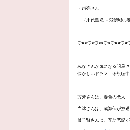
・趙亮さん
（末代皇妃 －紫禁城の
♡♥♥♡♥♡♥♥♡♥♡♥♥♡♥
みなさんが気になる明星さ
懐かしいドラマ、今視聴中
方芳さんは、春色の恋人
白冰さんは、蔵海伝が放送
厳子賢さんは、花劫恋記が放